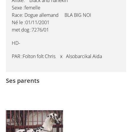
Affixe: black and harlekin
Sexe :femelle
Race: Dogue allemand BLA BIG NOI
Né le :01/11/2001
met dog :7276/01
HD-
PAR :Folton folt Chris x Alsobarcikal Aida
Ses parents