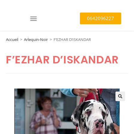
0642096227
Accueil
>
Arlequin-Noir
>
F’EZHAR D’ISKANDAR
F’EZHAR D’ISKANDAR
🔍