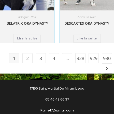
Arlequin-Noir
Arlequin-Noir
BELATRIX ORA DYNASTY
DESCARTES ORA DYNASTY
Lire la suite
Lire la suite
1
2
3
4
…
928
929
930
17150 Saint Martial De Mirambeau
05 46 49 66 37
Rairie17@gmail.com