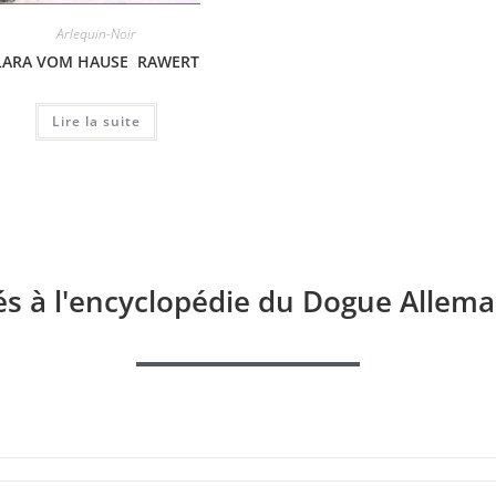
Arlequin-Noir
Arlequin-Noir
LARA VOM HAUSE RAWERT
GEA DEL VALLE ANDI
PALA
Lire la suite
Lire la suite
és à l'encyclopédie du Dogue Allema