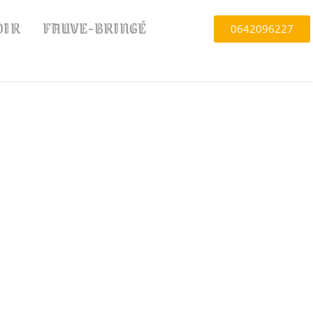
OIR
FAUVE-BRINGÉ
0642096227