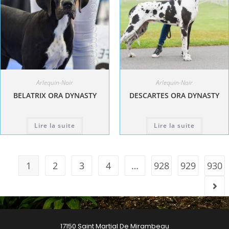
Arlequin-Noir
Arlequin-Noir
BELATRIX ORA DYNASTY
DESCARTES ORA DYNASTY
Lire la suite
Lire la suite
1
2
3
4
…
928
929
930
17150 Saint Martial De Mirambeau