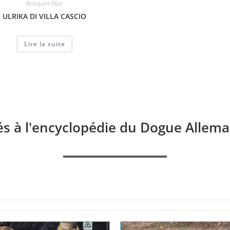
Arlequin-Noir
Arlequin-Noir
ULRIKA DI VILLA CASCIO
GASTON CHIQUET TIKRA
BELAT
ARMADA
Lire la suite
Lire la suite
és à l'encyclopédie du Dogue Allema