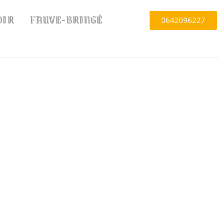
OIR
FAUVE-BRINGÉ
0642096227