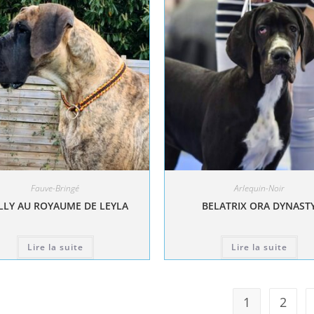
Fauve-Bringé
Arlequin-Noir
LY AU ROYAUME DE LEYLA
BELATRIX ORA DYNAST
Lire la suite
Lire la suite
1
2