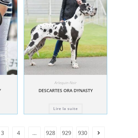
Arlequin-Noir
Y
DESCARTES ORA DYNASTY
Lire la suite
3
4
…
928
929
930