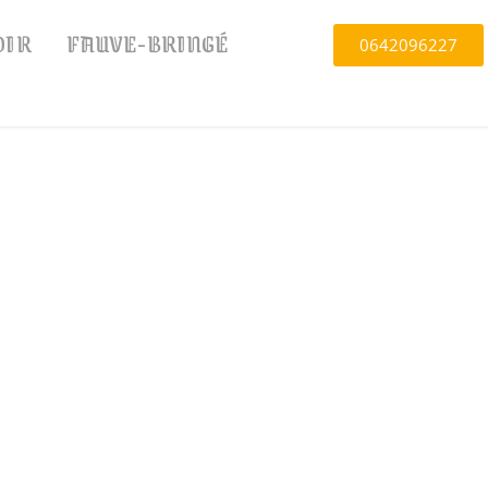
OIR
FAUVE-BRINGÉ
0642096227