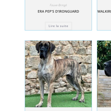
Fauve-Bringé
ERA PEP’S D’IRONGUARD
WALKIRI
Lire la suite