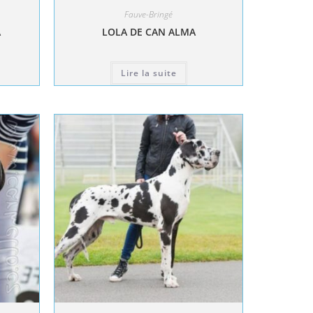
Fauve-Bringé
A
LOLA DE CAN ALMA
Lire la suite