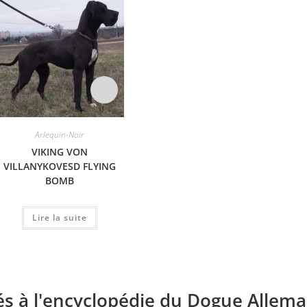
Arlequin-Noir
Arlequin-Noir
VIKING VON
LARA VOM HAUSE RAWERT
GEA 
VILLANYKOVESD FLYING
BOMB
Lire la suite
Lire la suite
és à l'encyclopédie du Dogue Allema