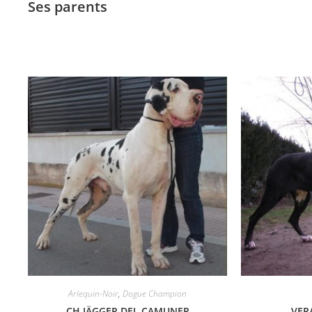
Ses parents
Arlequin-Noir
,
Dogue Champion
CH JÄGGER DEL CAMUNER
VER