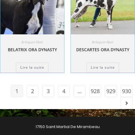
Arlequin-Noir
Arlequin-Noir
BELATRIX ORA DYNASTY
DESCARTES ORA DYNASTY
Lire la suite
Lire la suite
1
2
3
4
…
928
929
930
17150 Saint Martial De Mirambeau