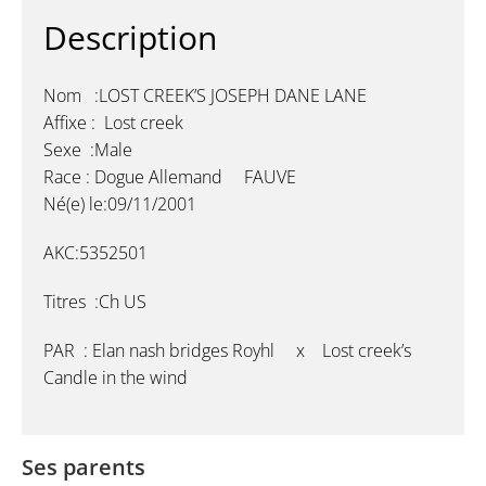
Description
Nom :LOST CREEK’S JOSEPH DANE LANE
Affixe : Lost creek
Sexe :Male
Race : Dogue Allemand FAUVE
Né(e) le:09/11/2001
AKC:5352501
Titres :Ch US
PAR : Elan nash bridges Royhl x Lost creek’s
Candle in the wind
Ses parents