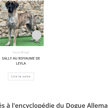
Fauve-Bringé
LACOSTE DES PETITES
VERNIERES
Fauve-Bringé
SALLY AU ROYAUME DE
RA
LEYLA
NA
Lire la suite
Lire la suite
és à l'encyclopédie du Dogue Allema