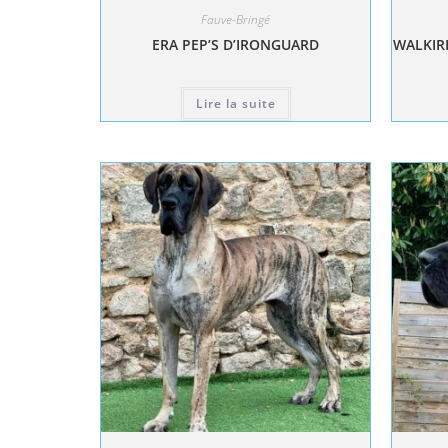
Fauve-Bringé
ERA PEP’S D’IRONGUARD
WALKIRI
Lire la suite