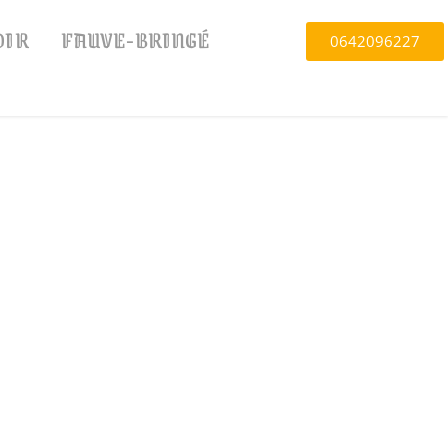
OIR
FAUVE-BRINGÉ
0642096227