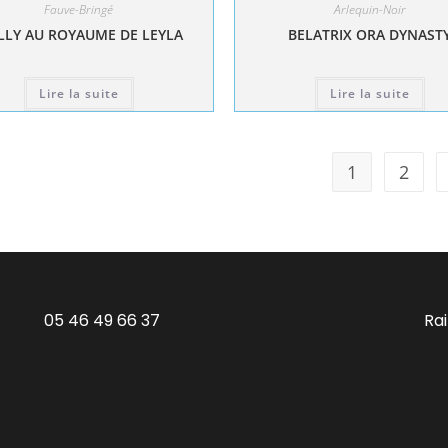
Fauve-Bringé
Arlequin-Noir
LY AU ROYAUME DE LEYLA
BELATRIX ORA DYNAST
Lire la suite
Lire la suite
1
2
05 46 49 66 37
Ra