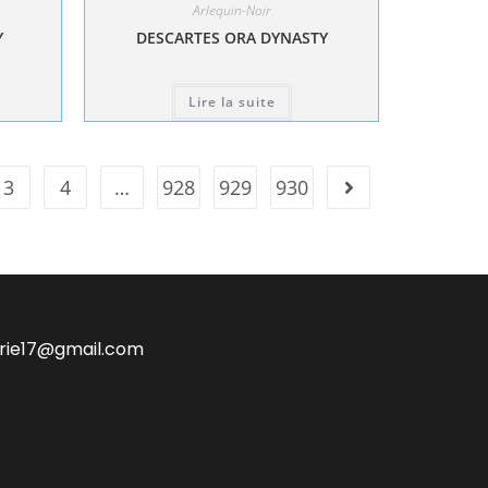
Arlequin-Noir
Y
DESCARTES ORA DYNASTY
Lire la suite
3
4
…
928
929
930
irie17@gmail.com