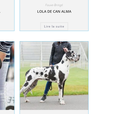
Fauve-Bringé
A
LOLA DE CAN ALMA
Lire la suite