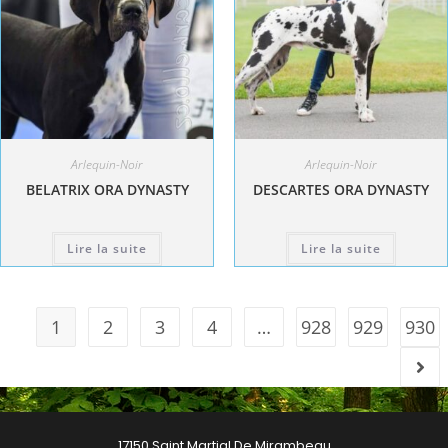
Arlequin-Noir
Arlequin-Noir
BELATRIX ORA DYNASTY
DESCARTES ORA DYNASTY
Lire la suite
Lire la suite
1
2
3
4
…
928
929
930
17150 Saint Martial De Mirambeau