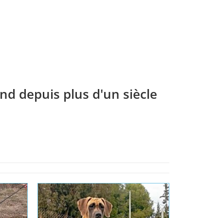
POLEONSKIEJ
DEI GIG
Lire la suite
Lire la suite
Lire la 
nd depuis plus d'un siècle