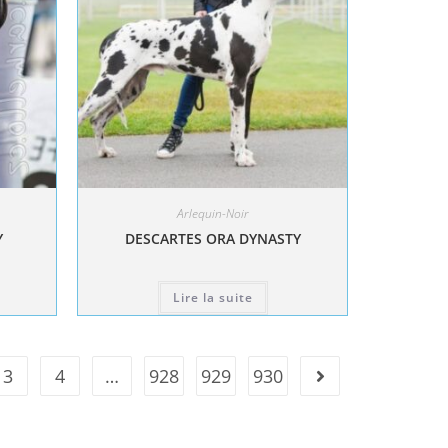
Arlequin-Noir
Y
DESCARTES ORA DYNASTY
Lire la suite
3
4
…
928
929
930