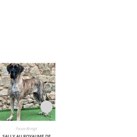
Fauve-Bringé
LACOSTE DES PETITES
VERNIERES
Fauve-Bringé
SALLY AU ROYAUME DE
RA