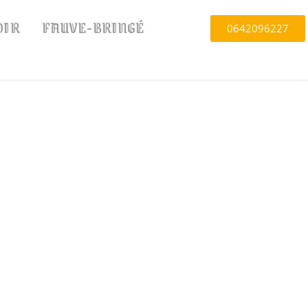
OIR
FAUVE-BRINGÉ
0642096227