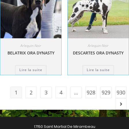
Arlequin-Noir
Arlequin-Noir
BELATRIX ORA DYNASTY
DESCARTES ORA DYNASTY
Lire la suite
Lire la suite
1
2
3
4
…
928
929
930
17150 Saint Martial De Mirambeau