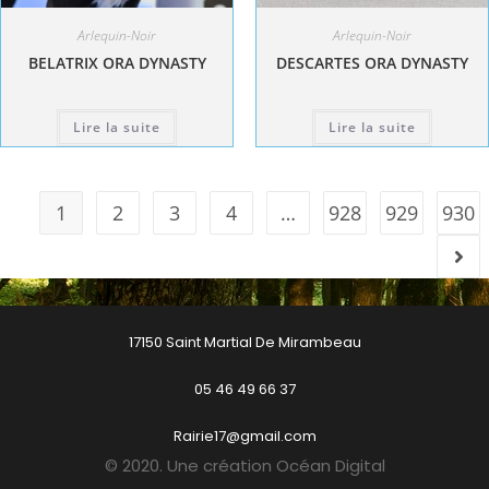
Arlequin-Noir
Arlequin-Noir
BELATRIX ORA DYNASTY
DESCARTES ORA DYNASTY
Lire la suite
Lire la suite
1
2
3
4
…
928
929
930
17150 Saint Martial De Mirambeau
05 46 49 66 37
Rairie17@gmail.com
© 2020. Une création Océan Digital