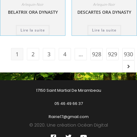
Arlequin-Noir
Arlequin-Noir
BELATRIX ORA DYNASTY
DESCARTES ORA DYNASTY
Lire la suite
Lire la suite
1
2
3
4
…
928
929
930
17150 Saint Martial De Mirambeau
05 46 49 66 37
Rairie17@gmail.com
© 2020. Une création Océan Digital