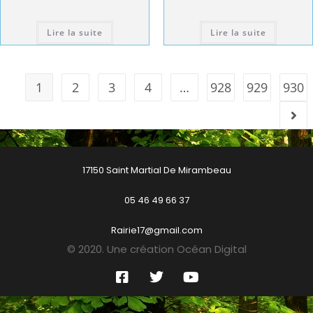
Lire la suite
Lire la suite
1
2
3
4
…
928
929
930
17150 Saint Martial De Mirambeau
05 46 49 66 37
Rairie17@gmail.com
© 2020. Une création Océan Digital