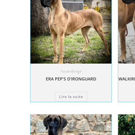
Fauve-Bringé
ERA PEP’S D’IRONGUARD
WALKIRI
Lire la suite