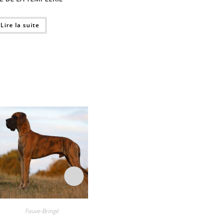
Lire la suite
Fauve-Bringé
Fauve-Bringé
Dogue C