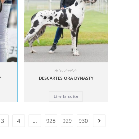
Arlequin-Noir
Y
DESCARTES ORA DYNASTY
Lire la suite
3
4
…
928
929
930