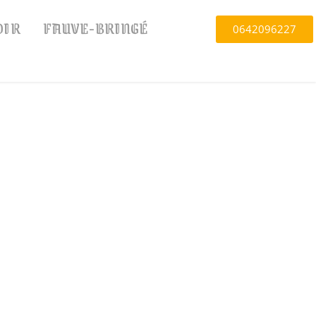
OIR
FAUVE-BRINGÉ
0642096227