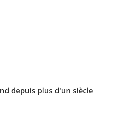
Fauve-Bringé
Dogue Champion
,
Fauve-Bringé
Fauve-Br
O DEL SARDEU
CH ZELDA DEL TEMPIO DEI
ELINA ZE
GIGANTI
PROST
Lire la suite
Lire la suite
Lire la 
nd depuis plus d'un siècle