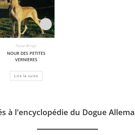
Fauve-Bringé
Fauve-Bringé
NOUR DES PETITES
TEE LOVE DES TERRES DE
SEN
VERNIERES
BECQUEREL
Lire la suite
Lire la suite
és à l'encyclopédie du Dogue Allema