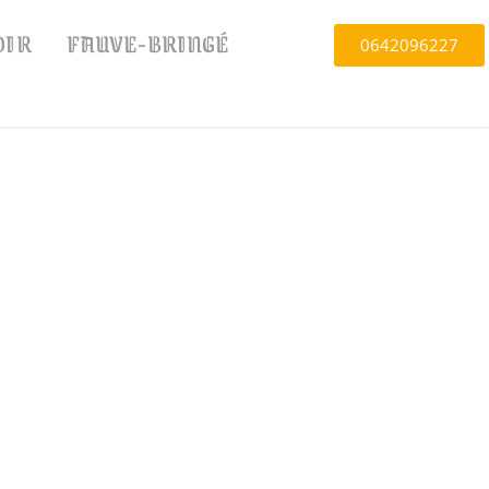
OIR
FAUVE-BRINGÉ
0642096227