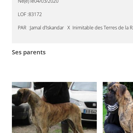
Né(e) le04/03/2020
LOF :83172
PAR :Jamal d’Iskandar X Inimitable des Terres de la R
Ses parents