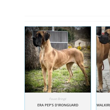
Fauve-Bringé
ERA PEP’S D’IRONGUARD
WALKIRI