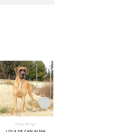
Fauve-Bringé
Fauve-Bringé
Dogue C
LOLA DE CAN ALMA
O’ MADDY JANTAROWA
CH FFI