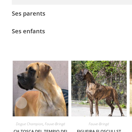
Ses parents
Ses enfants
Dogue Champion
,
Fauve-Bringé
Fauve-Bringé
CH TOSCA DEL TEMPIO DEI
FIGUEIRA FLOSCULI ST