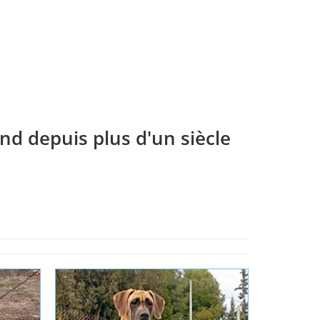
BETH’S MEADOWS
LEYLA
Lire la 
Lire la suite
Lire la suite
nd depuis plus d'un siècle