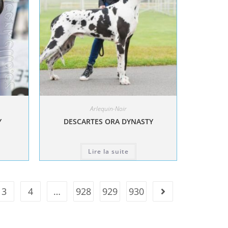
Arlequin-Noir
Y
DESCARTES ORA DYNASTY
Lire la suite
3
4
…
928
929
930