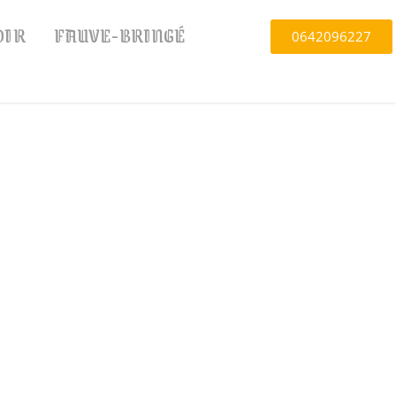
OIR
FAUVE-BRINGÉ
0642096227