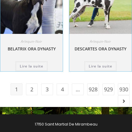
Arlequin-Noir
Arlequin-Noir
BELATRIX ORA DYNASTY
DESCARTES ORA DYNASTY
Lire la suite
Lire la suite
1
2
3
4
…
928
929
930
17150 Saint Martial De Mirambeau